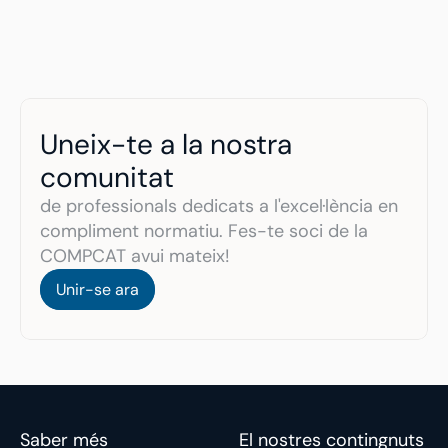
Uneix-te a la nostra 
comunitat 
de professionals dedicats a l'excel·lència en 
compliment normatiu. Fes-te soci de la 
COMPCAT avui mateix!
Unir-se ara
Unir-se ara
Saber més
El nostres contingnuts