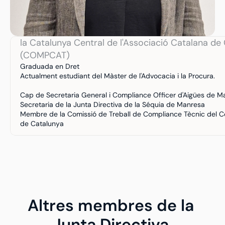
Mita Cases Torremorell
Vicepresidenta 3a de l'Àrea de Comunicació i Màr
la Catalunya Central de l'Associació Catalana de
(COMPCAT)
Graduada en Dret
Actualment estudiant del Màster de l'Advocacia i la Procura.
Cap de Secretaria General i Compliance Officer d'Aigües de M
Secretaria de la Junta Directiva de la Séquia de Manresa
Membre de la Comissió de Treball de Compliance Tècnic del Col·l
de Catalunya
De 2002 fins a 2015, vaig ser la Coordinadora de la Demarcació
Col·legi d'Enginyers Industrials de Catalunya.
LinkedIn
Altres membres de la 
Junta Directiva.