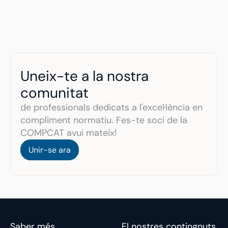
Uneix-te a la nostra 
comunitat 
de professionals dedicats a l'excel·lència en 
compliment normatiu. Fes-te soci de la 
COMPCAT avui mateix!
Unir-se ara
Unir-se ara
Saber més
El nostres contingnuts